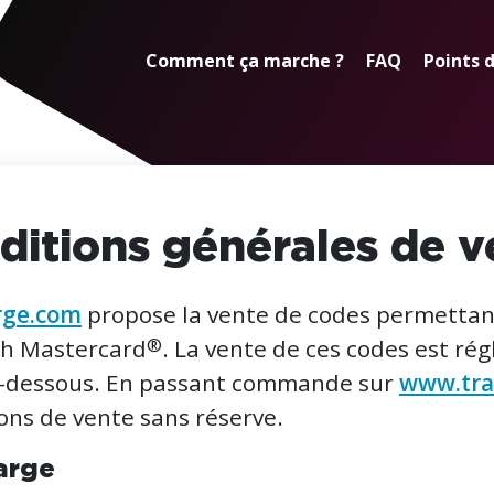
Comment ça marche ?
FAQ
Points 
ditions générales de v
rge.com
propose la vente de codes permettant
®
sh Mastercard
. La vente de ces codes est ré
ci-dessous. En passant commande sur
www.tra
ons de vente sans réserve.
arge